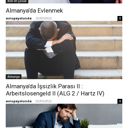
Aile ve Çocuk
Almanya’da Evlenmek
avrupayolunda
-
22/03/2022
0
Almanya
Almanya’da İşsizlik Parası II :
Arbeitslosengeld II (ALG 2 / Hartz IV)
avrupayolunda
-
02/03/2022
0