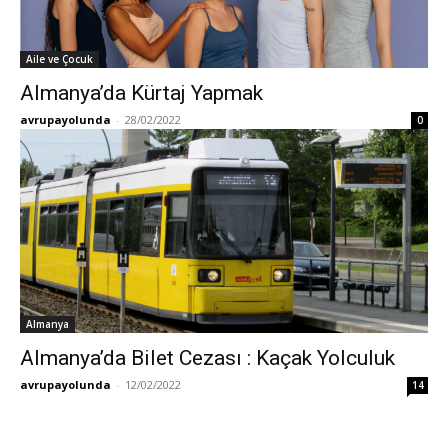
Aile ve Çocuk
Almanya’da Kürtaj Yapmak
avrupayolunda
-
28/02/2022
0
Almanya
Almanya’da Bilet Cezası : Kaçak Yolculuk
avrupayolunda
-
12/02/2022
14