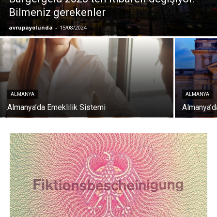
Bilmeniz gerekenler
avrupayolunda
-
15/08/2024
ALMANYA
ALMANYA
Almanya’da Emeklilik Sistemi
Almanya’d