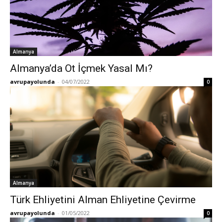
Almanya
Almanya’da Ot İçmek Yasal Mı?
avrupayolunda
-
04/07/2022
0
Almanya
Türk Ehliyetini Alman Ehliyetine Çevirme
avrupayolunda
-
01/05/2022
0