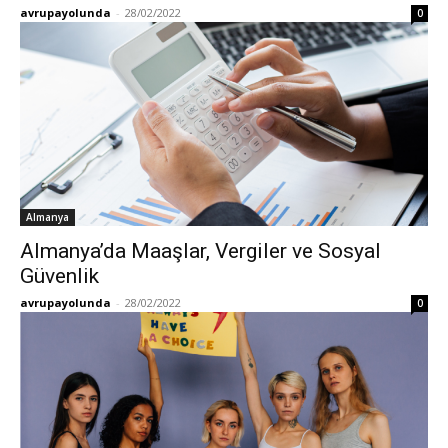
avrupayolunda
-
28/02/2022
0
Almanya
Almanya’da Maaşlar, Vergiler ve Sosyal
Güvenlik
avrupayolunda
-
28/02/2022
0