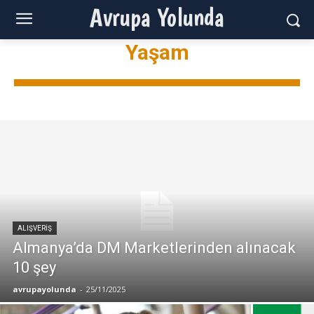
Avrupa Yolunda
Yaşam
ALIŞVERIŞ
Almanya’da DM Marketlerinden alınacak
10 şey
avrupayolunda
-
25/11/2025