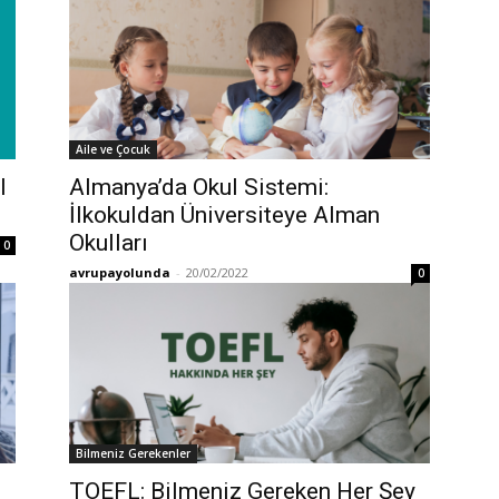
Aile ve Çocuk
l
Almanya’da Okul Sistemi:
İlkokuldan Üniversiteye Alman
Okulları
0
avrupayolunda
-
20/02/2022
0
Bilmeniz Gerekenler
TOEFL: Bilmeniz Gereken Her Şey