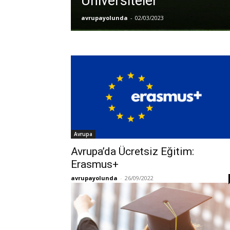
Üniversiteler
avrupayolunda
-
02/03/2023
Avrupa
Avrupa’da Ücretsiz Eğitim:
Erasmus+
avrupayolunda
-
26/09/2022