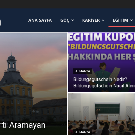
a
NLER
ANA SAYFA
GÖÇ
KARIYER
EĞITIM
ALMANYA
Bildungsgutschein Nedir?
Bildungsgutschein Nasıl Alını
rtı Aramayan
ALMANYA