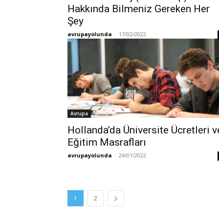
Hakkında Bilmeniz Gereken Her
Şey
avrupayolunda
-
17/02/2022
Avrupa
Hollanda’da Üniversite Ücretleri v
Eğitim Masrafları
avrupayolunda
-
24/01/2022
1
2