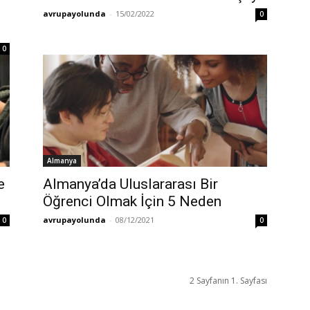
avrupayolunda
-
15/02/2022
0
0
Almanya
e
Almanya’da Uluslararası Bir
Öğrenci Olmak İçin 5 Neden
avrupayolunda
-
08/12/2021
0
0
2 Sayfanın 1. Sayfası