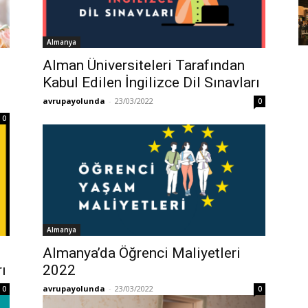
Almanya
Alman Üniversiteleri Tarafından
Kabul Edilen İngilizce Dil Sınavları
avrupayolunda
-
23/03/2022
0
0
Almanya
Almanya’da Öğrenci Maliyetleri
ı
2022
avrupayolunda
-
23/03/2022
0
0