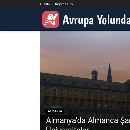
Gizlilik
Impressum
Ana Sayfa
Eğitim
Bilmeniz Gerekenler
Avrupa Yolund
BILMENIZ GEREKE
ALMANYA
Almanya’da Almanca Şa