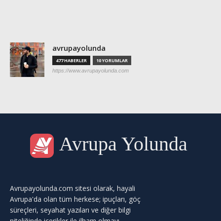
YAZARLAR
avrupayolunda
477 HABERLER
10 YORUMLAR
https://www.avrupayolunda.com
Avrupa Yolunda
Avrupayolunda.com sitesi olarak, hayali
Avrupa'da olan tüm herkese; ipuçları, göç
süreçleri, seyahat yazıları ve diğer bilgi
niteliğinde içerikler ile ilham olmayı