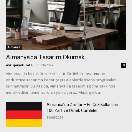
Almanya
Almanya’da Tasarım Okumak
avrupayolunda
-
15/08/2024
0
Almanya'da birçok üniversite, sürdürülebilir tasarımdan
endüstriyel tasarıma kadar çeşitli alanlarda lisans programları
sunmaktadır. Bu yazıda, Almanya'da tasarım eğitimi hakkında
merak edilen temel soruları yanıtlıyoruz. Almanya'da...
Almanca’da Zarflar – En Çok Kullanılan
100 Zarf ve Örnek Cümleler
14/05/2024