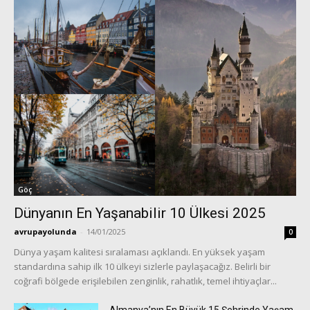
Göç
Dünyanın En Yaşanabilir 10 Ülkesi 2025
avrupayolunda
-
14/01/2025
0
Dünya yaşam kalitesi sıralaması açıklandı. En yüksek yaşam
standardına sahip ilk 10 ülkeyi sizlerle paylaşacağız. Belirli bir
coğrafi bölgede erişilebilen zenginlik, rahatlık, temel ihtiyaçlar...