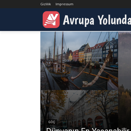
Gizlilik
Impressum
Ana Sayfa
Göç
Avrupa Yolund
GÖÇ
GÖÇ