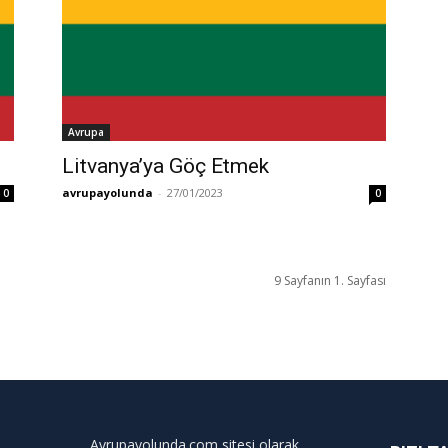
Avrupa
Litvanya’ya Göç Etmek
avrupayolunda
-
27/01/2023
0
0
9 Sayfanın 1. Sayfası
Avrupayolunda.com sitesi olarak,