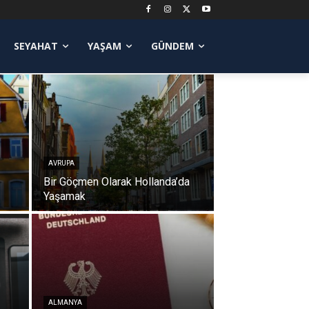
SEYAHAT
YAŞAM
GÜNDEM
AVRUPA
Bir Göçmen Olarak Hollanda’da
Yaşamak
ALMANYA