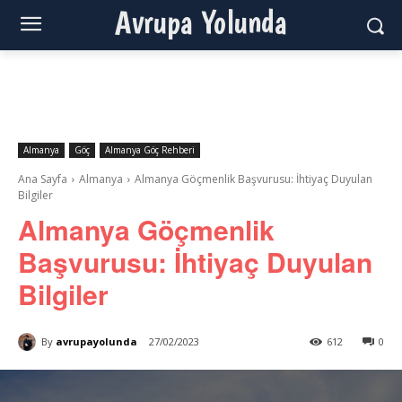
Avrupa Yolunda
Almanya
Göç
Almanya Göç Rehberi
Ana Sayfa
Almanya
Almanya Göçmenlik Başvurusu: İhtiyaç Duyulan
Bilgiler
Almanya Göçmenlik
Başvurusu: İhtiyaç Duyulan
Bilgiler
By
avrupayolunda
27/02/2023
612
0