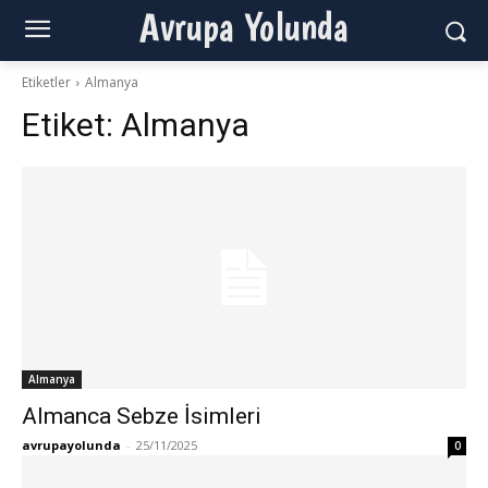
Avrupa Yolunda
Etiketler
Almanya
Etiket:
Almanya
Almanya
Almanca Sebze İsimleri
avrupayolunda
-
25/11/2025
0