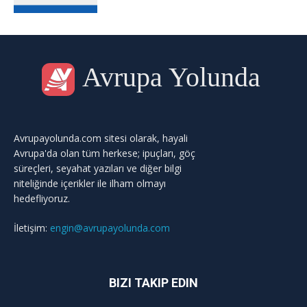
Avrupa Yolunda
Avrupayolunda.com sitesi olarak, hayali
Avrupa'da olan tüm herkese; ipuçları, göç
süreçleri, seyahat yazıları ve diğer bilgi
niteliğinde içerikler ile ilham olmayı
hedefliyoruz.
İletişim:
engin@avrupayolunda.com
BIZI TAKIP EDIN