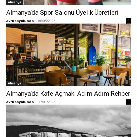
Almanya
Almanya’da Spor Salonu Üyelik Ücretleri
avrupayolunda
-
06/05/2025
0
Almanya
Almanya’da Kafe Açmak: Adım Adım Rehber
avrupayolunda
-
17/01/2025
0