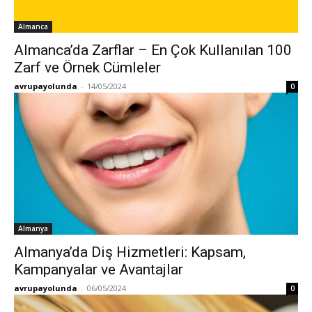
Almanca
Almanca’da Zarflar – En Çok Kullanılan 100
Zarf ve Örnek Cümleler
avrupayolunda
-
14/05/2024
0
Almanya
Almanya’da Diş Hizmetleri: Kapsam,
Kampanyalar ve Avantajlar
avrupayolunda
-
06/05/2024
0