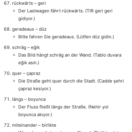
rückwärts – geri
Der Lastwagen fährt rückwärts. (TIR geri geri
gidiyor.)
geradeaus – düz
Bitte fahren Sie geradeaus. (Lütfen düz gidin.)
schräg – eğik
Das Bild hängt schräg an der Wand. (Tablo duvara
eğik asılı.)
quer – çapraz
Die Straße geht quer durch die Stadt. (Cadde şehri
çapraz kesiyor.)
längs – boyunca
Der Fluss fließt längs der Straße. (Nehir yol
boyunca akıyor.)
miteinander – birlikte