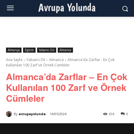
Avrupa Yolunda
Almanya
Eğitim
Yabancı Dil
Almanca
Ana Sayfa
Yabancı Dil
Almanca
Almanca'da Zarflar - En Çok
Kullanılan 100 Zarf ve Örnek Cümleler
Almanca’da Zarflar – En Çok
Kullanılan 100 Zarf ve Örnek
Cümleler
By
avrupayolunda
14/05/2024
616
0