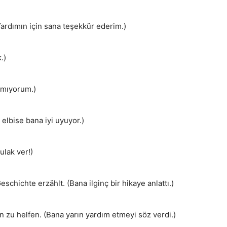
(Yardımın için sana teşekkür ederim.)
.)
anmıyorum.)
 elbise bana iyi uyuyor.)
ulak ver!)
schichte erzählt. (Bana ilginç bir hikaye anlattı.)
 zu helfen. (Bana yarın yardım etmeyi söz verdi.)