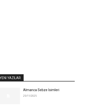
YENI YAZILAR
Almanca Sebze İsimleri
25/11/2025