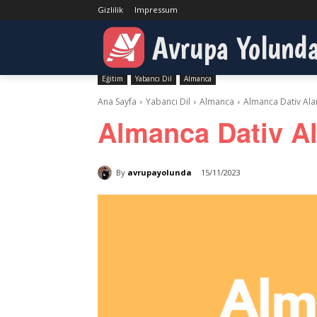
Gizlilik
Impressum
Avrupa Yolund
Eğitim
Yabancı Dil
Almanca
Ana Sayfa
Yabancı Dil
Almanca
Almanca Dativ Alan 
Almanca Dativ Ala
By
avrupayolunda
15/11/2023