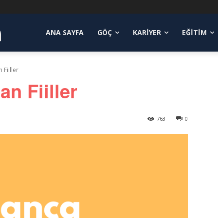
a
ANA SAYFA
GÖÇ
KARIYER
EĞITIM
Fiiller
n Fiiller
763
0