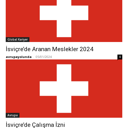
Global Kariyer
İsviçre’de Aranan Meslekler 2024
avrupayolunda
-
05/01/2024
0
Avrupa
İsviçre’de Çalışma İzni