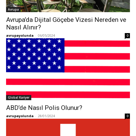
Avrupa
Avrupa’da Dijital Göçebe Vizesi Nereden ve
Nasıl Alınır?
avrupayolunda
-
06/05/2024
0
Global Kariyer
ABD’de Nasıl Polis Olunur?
avrupayolunda
-
28/01/2024
0