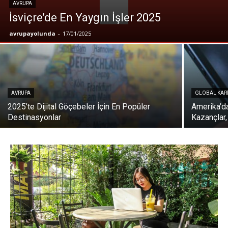
AVRUPA
İsviçre’de En Yaygın İşler 2025
avrupayolunda
-
17/01/2025
AVRUPA
GLOBAL KAR
2025’te Dijital Göçebeler İçin En Popüler
Amerika’da
Destinasyonlar
Kazançlar,