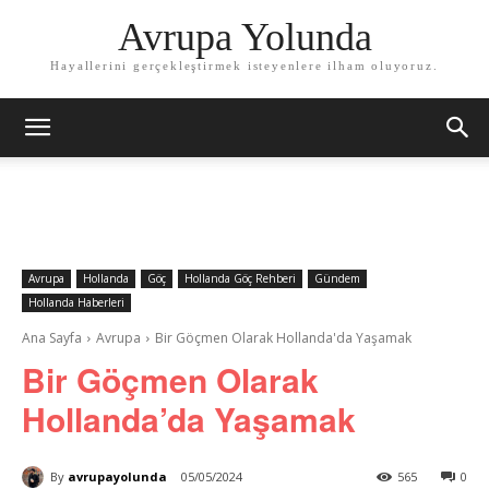
Avrupa Yolunda
Hayallerini gerçekleştirmek isteyenlere ilham oluyoruz.
Avrupa
Hollanda
Göç
Hollanda Göç Rehberi
Gündem
Hollanda Haberleri
Ana Sayfa
Avrupa
Bir Göçmen Olarak Hollanda'da Yaşamak
Bir Göçmen Olarak
Hollanda’da Yaşamak
By
avrupayolunda
05/05/2024
565
0