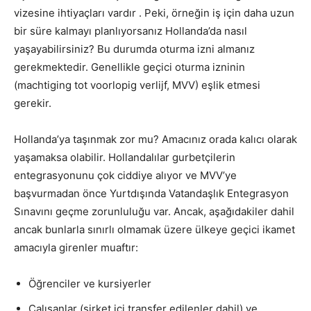
vizesine ihtiyaçları vardır . Peki, örneğin iş için daha uzun
bir süre kalmayı planlıyorsanız Hollanda’da nasıl
yaşayabilirsiniz? Bu durumda oturma izni almanız
gerekmektedir. Genellikle geçici oturma izninin
(machtiging tot voorlopig verlijf, MVV) eşlik etmesi
gerekir.
Hollanda’ya taşınmak zor mu? Amacınız orada kalıcı olarak
yaşamaksa olabilir. Hollandalılar gurbetçilerin
entegrasyonunu çok ciddiye alıyor ve MVV’ye
başvurmadan önce Yurtdışında Vatandaşlık Entegrasyon
Sınavını geçme zorunluluğu var. Ancak, aşağıdakiler dahil
ancak bunlarla sınırlı olmamak üzere ülkeye geçici ikamet
amacıyla girenler muaftır:
Öğrenciler ve kursiyerler
Çalışanlar (şirket içi transfer edilenler dahil) ve