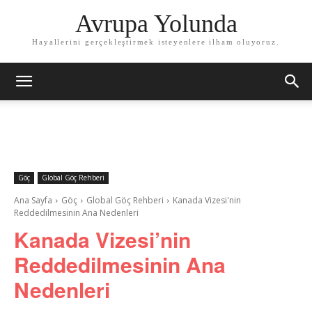
Avrupa Yolunda
Hayallerini gerçekleştirmek isteyenlere ilham oluyoruz.
Göç
Global Göç Rehberi
Ana Sayfa
Göç
Global Göç Rehberi
Kanada Vizesi'nin
Reddedilmesinin Ana Nedenleri
Kanada Vizesi’nin
Reddedilmesinin Ana
Nedenleri