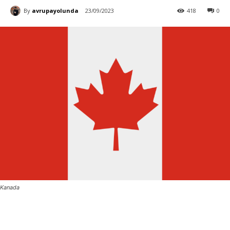
By
avrupayolunda
23/09/2023
418
0
Kanada