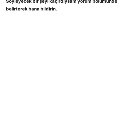
Söyleyecek bir şeyi kaçırdıysam yorum bölümünde
belirterek bana bildirin.