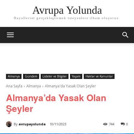
Avrupa Yolunda
Hayallerini gerçekleştirmek isteyenlere ilham oluyoruz.
Almanya
Gündem
Listeler ve Bilgiler
Yaşam
Haklar ve Kanunlar
Ana Sayfa
Almanya
Almanya'da Yasak Olan Şeyler
Almanya’da Yasak Olan
Şeyler
By
avrupayolunda
10/11/2023
744
0