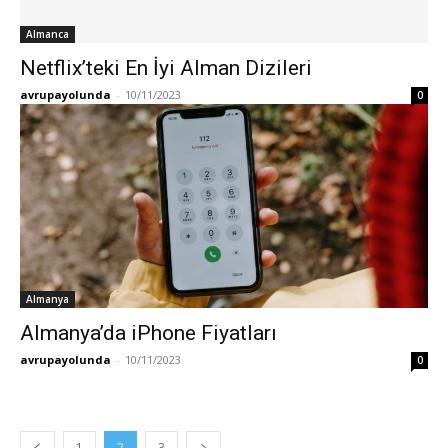
Almanca
Netflix’teki En İyi Alman Dizileri
avrupayolunda
-
10/11/2023
0
Almanya
Almanya’da iPhone Fiyatları
avrupayolunda
-
10/11/2023
0
1
2
3