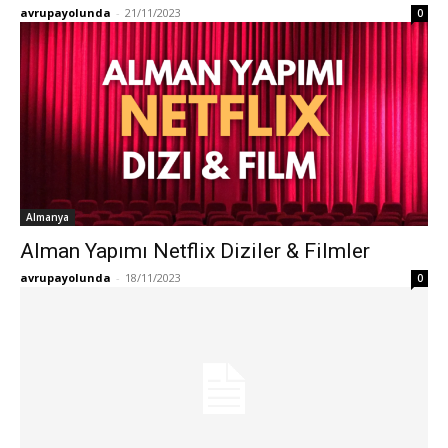
avrupayolunda
-
21/11/2023
0
Almanya
Alman Yapımı Netflix Diziler & Filmler
avrupayolunda
-
18/11/2023
0