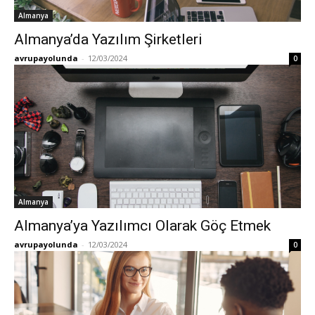
Almanya
Almanya’da Yazılım Şirketleri
avrupayolunda
-
12/03/2024
0
Almanya
Almanya’ya Yazılımcı Olarak Göç Etmek
avrupayolunda
-
12/03/2024
0