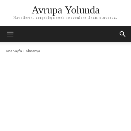
Avrupa Yolunda
Hayallerini gerçekleştirmek isteyenlere ilham oluyoruz.
Ana Sayfa
Almanya