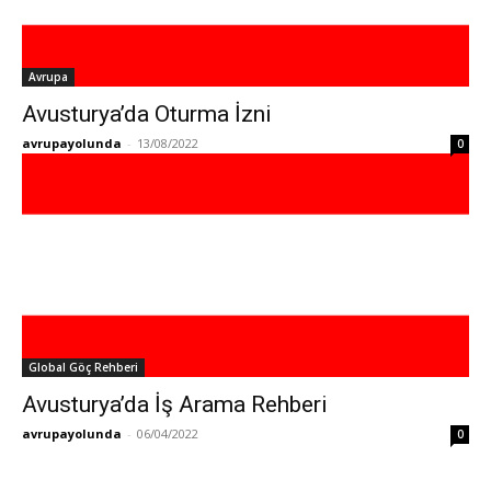
Avrupa
Avusturya’da Oturma İzni
avrupayolunda
-
13/08/2022
0
Global Göç Rehberi
Avusturya’da İş Arama Rehberi
avrupayolunda
-
06/04/2022
0