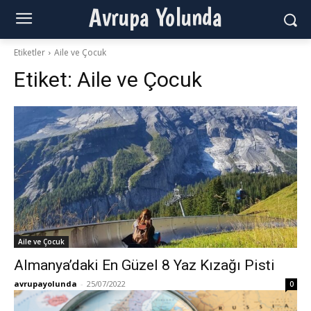
Avrupa Yolunda
Etiketler
Aile ve Çocuk
Etiket:
Aile ve Çocuk
Aile ve Çocuk
Almanya’daki En Güzel 8 Yaz Kızağı Pisti
avrupayolunda
-
25/07/2022
0