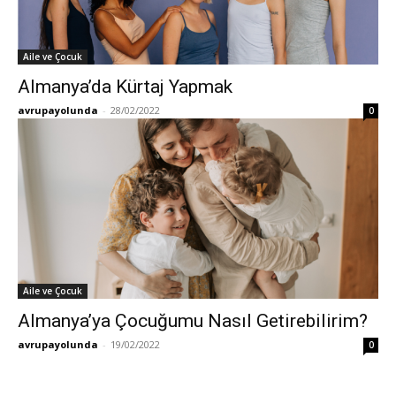
Aile ve Çocuk
Almanya’da Kürtaj Yapmak
avrupayolunda
-
28/02/2022
0
Aile ve Çocuk
Almanya’ya Çocuğumu Nasıl Getirebilirim?
avrupayolunda
-
19/02/2022
0