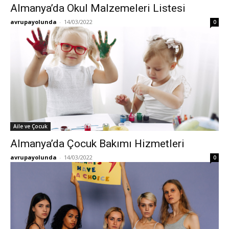
Almanya’da Okul Malzemeleri Listesi
avrupayolunda
-
14/03/2022
0
Aile ve Çocuk
Almanya’da Çocuk Bakımı Hizmetleri
avrupayolunda
-
14/03/2022
0