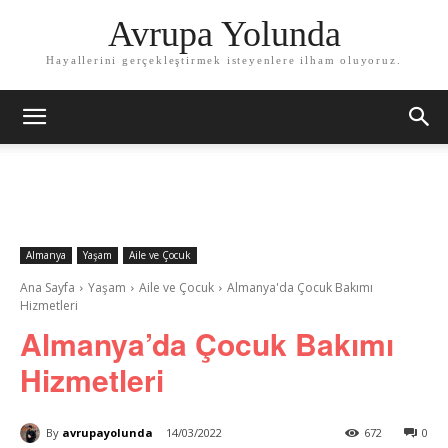
Avrupa Yolunda
Hayallerini gerçekleştirmek isteyenlere ilham oluyoruz.
Almanya
Yaşam
Aile ve Çocuk
Ana Sayfa
Yaşam
Aile ve Çocuk
Almanya'da Çocuk Bakımı
Hizmetleri
Almanya’da Çocuk Bakımı
Hizmetleri
By
avrupayolunda
14/03/2022
672
0