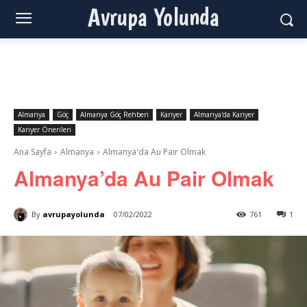
Avrupa Yolunda
Almanya
Göç
Almanya Göç Rehberi
Kariyer
Almanya'da Kariyer
Kariyer Önerileri
Ana Sayfa
Almanya
Almanya'da Au Pair Olmak
Almanya’da Au Pair Olmak
By
avrupayolunda
07/02/2022
761
1