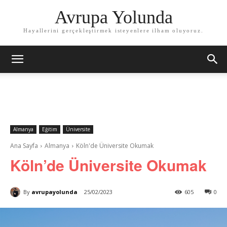
Avrupa Yolunda
Hayallerini gerçekleştirmek isteyenlere ilham oluyoruz.
Almanya
Eğitim
Üniversite
Ana Sayfa
Almanya
Köln'de Üniversite Okumak
Köln’de Üniversite Okumak
By
avrupayolunda
25/02/2023
605
0