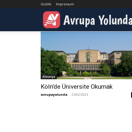
Gizlilik
Impressum
Etiketler
Köln
Avrupa Yolund
Etiket:
Köln
Almanya
Köln’de Üniversite Okumak
avrupayolunda
-
25/02/2023