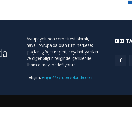
Avrupayolunda.com sitesi olarak,
BIZI T
hayali Avrupa'da olan tüm herkese;
da
ipuçları, göç süreçleri, seyahat yazıları
ve diğer bilgi niteliğinde içerikler ile
ilham olmayı hedefliyoruz.
İletişim:
engin@avrupayolunda.com