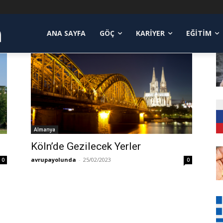
a
ANA SAYFA
GÖÇ
KARIYER
EĞITIM
Almanya
Köln’de Gezilecek Yerler
avrupayolunda
-
25/02/2023
0
0