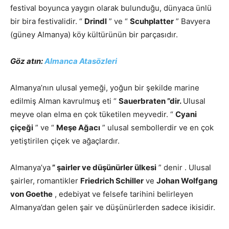
festival boyunca yaygın olarak bulunduğu, dünyaca ünlü
bir bira festivalidir. “
Drindl
” ve “
Scuhplatter
” Bavyera
(güney Almanya) köy kültürünün bir parçasıdır.
Göz atın:
Almanca Atasözleri
Almanya’nın ulusal yemeği, yoğun bir şekilde marine
edilmiş Alman kavrulmuş eti “
Sauerbraten ”dir.
Ulusal
meyve olan elma en çok tüketilen meyvedir. “
Cyani
çiçeği
” ve “
Meşe Ağacı
” ulusal sembollerdir ve en çok
yetiştirilen çiçek ve ağaçlardır.
Almanya’ya
” şairler ve düşünürler ülkesi
” denir . Ulusal
şairler, romantikler
Friedrich Schiller
ve
Johan Wolfgang
von Goethe
, edebiyat ve felsefe tarihini belirleyen
Almanya’dan gelen şair ve düşünürlerden sadece ikisidir.