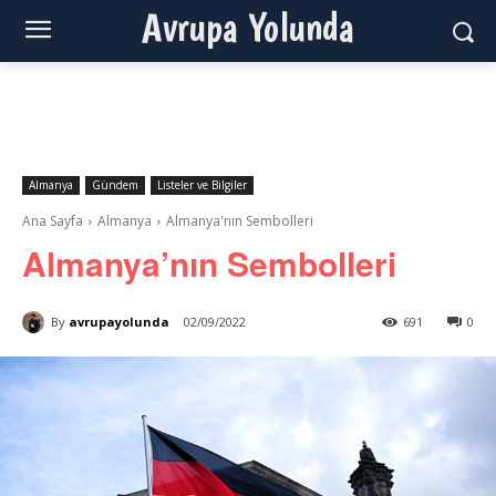
Avrupa Yolunda
Almanya
Gündem
Listeler ve Bilgiler
Ana Sayfa
Almanya
Almanya'nın Sembolleri
Almanya’nın Sembolleri
By
avrupayolunda
02/09/2022
691
0