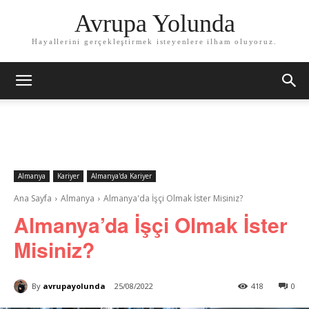
Avrupa Yolunda
Hayallerini gerçekleştirmek isteyenlere ilham oluyoruz.
Almanya
Kariyer
Almanya'da Kariyer
Ana Sayfa
Almanya
Almanya'da İşçi Olmak İster Misiniz?
Almanya’da İşçi Olmak İster
Misiniz?
By
avrupayolunda
25/08/2022
418
0