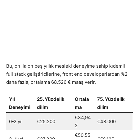
Bu, on ila on beş yıllık mesleki deneyime sahip kıdemli
full stack geliştiricilerine, front end developerlardan %2
daha fazla, ortalama 68.526 € maaş verir.
Yıl
25. Yüzdelik
Ortala
75. Yüzdelik
Deneyimi
dilim
ma
dilim
€34,94
0-2 yıl
€25.200
€48.000
2
€50,55