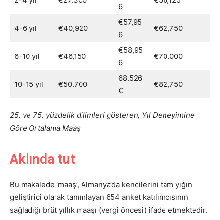
2-4 yıl
€27.300
€56,125
6
€57,95
4-6 yıl
€40,920
€62,750
6
€58,95
6-10 yıl
€46,150
€70.000
6
68.526
10-15 yıl
€50.700
€82,750
€
25. ve 75. yüzdelik dilimleri gösteren, Yıl Deneyimine
Göre Ortalama Maaş
Aklında tut
Bu makalede ‘maaş’, Almanya’da kendilerini tam yığın
geliştirici olarak tanımlayan 654 anket katılımcısının
sağladığı brüt yıllık maaşı (vergi öncesi) ifade etmektedir.