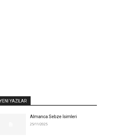
YENI YAZILAR
Almanca Sebze İsimleri
25/11/2025