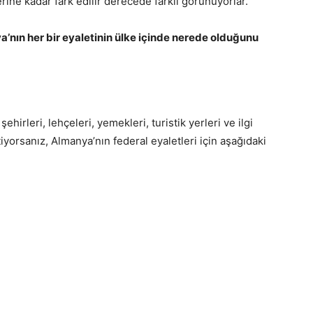
lerine kadar fark edilir derecede farklı görünüyorlar.
’nın her bir eyaletinin ülke içinde nerede olduğunu
şehirleri, lehçeleri, yemekleri, turistik yerleri ve ilgi
iyorsanız, Almanya’nın federal eyaletleri için aşağıdaki