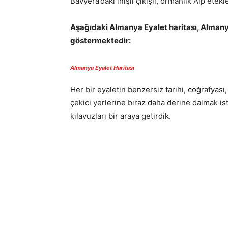
Bavyera’daki inişli çıkışlı, ormanlık Alp etek
Aşağıdaki Almanya Eyalet haritası, Almanya
göstermektedir:
Almanya Eyalet Haritası
Her bir eyaletin benzersiz tarihi, coğrafyası, 
çekici yerlerine biraz daha derine dalmak ist
kılavuzları bir araya getirdik.