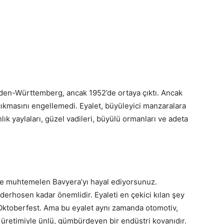
aden-Württemberg, ancak 1952’de ortaya çıktı. Ancak
ıkmasını engellemedi. Eyalet, büyüleyici manzaralara
ık yaylaları, güzel vadileri, büyülü ormanları ve adeta
ve muhtemelen Bavyera’yı hayal ediyorsunuz.
ederhosen kadar önemlidir. Eyaleti en çekici kılan şey
 Oktoberfest. Ama bu eyalet aynı zamanda otomotiv,
üretimiyle ünlü, gümbürdeyen bir endüstri kovanıdır.