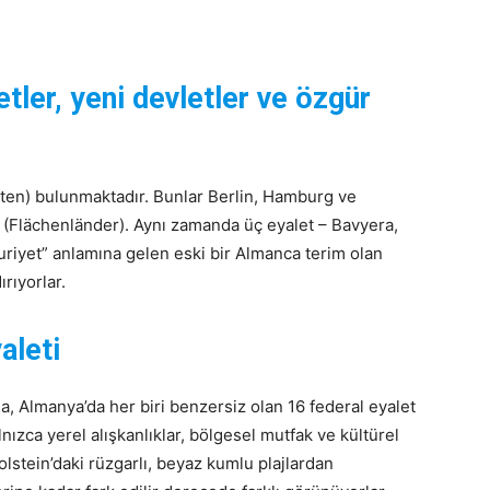
etler, yeni devletler ve özgür
aaten) bulunmaktadır. Bunlar Berlin, Hamburg ve
r (Flächenländer). Aynı zamanda üç eyalet – Bavyera,
riyet” anlamına gelen eski bir Almanca terim olan
rıyorlar.
aleti
 Almanya’da her biri benzersiz olan 16 federal eyalet
lnızca yerel alışkanlıklar, bölgesel mutfak ve kültürel
lstein’daki rüzgarlı, beyaz kumlu plajlardan