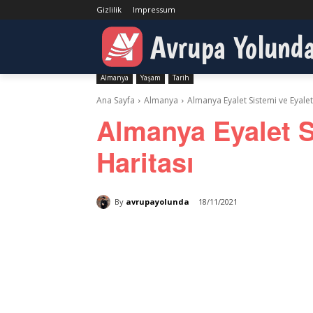
Gizlilik
Impressum
Avrupa Yolund
Almanya
Yaşam
Tarih
Ana Sayfa
Almanya
Almanya Eyalet Sistemi ve Eyalet
Almanya Eyalet S
Haritası
By
avrupayolunda
18/11/2021