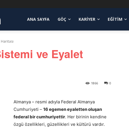
a
ANA SAYFA
GÖÇ
KARIYER
EĞITIM
 Haritası
istemi ve Eyalet
1866
0
Almanya – resmi adıyla Federal Almanya
Cumhuriyeti –
16 egemen eyaletten oluşan
federal bir cumhuriyettir
. Her birinin kendine
özgü özellikleri, güzellikleri ve kültürü vardır.