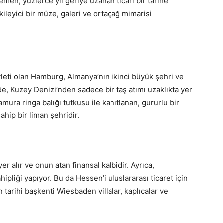
en, yüzlerce yıl geriye uzanan ticari bir tarihe
kileyici bir müze, galeri ve ortaçağ mimarisi
vleti olan Hamburg, Almanya’nın ikinci büyük şehri ve
nde, Kuzey Denizi’nden sadece bir taş atımı uzaklıkta yer
ura ringa balığı tutkusu ile kanıtlanan, gururlu bir
ahip bir liman şehridir.
alır ve onun atan finansal kalbidir. Ayrıca,
pliği yapıyor. Bu da Hessen’i uluslararası ticaret için
n tarihi başkenti Wiesbaden villalar, kaplıcalar ve