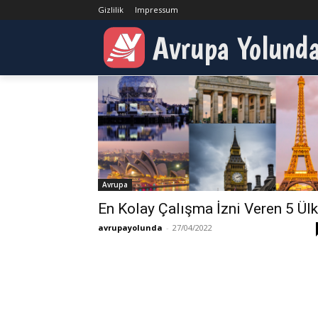
Gizlilik
Impressum
Etiketler
Yurtdışında Çalışmak
Avrupa Yolund
Etiket:
Yurtdışında Çal
Avrupa
En Kolay Çalışma İzni Veren 5 Ül
avrupayolunda
-
27/04/2022