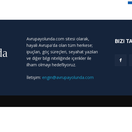
Avrupayolunda.com sitesi olarak,
BIZI T
hayali Avrupa'da olan tüm herkese;
da
ipuçları, göç süreçleri, seyahat yazıları
ve diğer bilgi niteliğinde içerikler ile
ilham olmayı hedefliyoruz.
İletişim:
engin@avrupayolunda.com