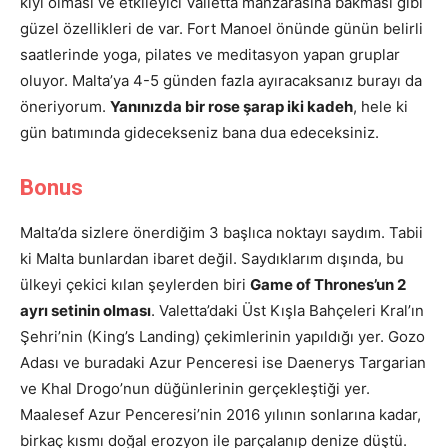
kıyı olması ve etkileyici Valletta manzarasına bakması gibi
güzel özellikleri de var. Fort Manoel önünde günün belirli
saatlerinde yoga, pilates ve meditasyon yapan gruplar
oluyor. Malta’ya 4-5 günden fazla ayıracaksanız burayı da
öneriyorum.
Yanınızda bir rose şarap iki kadeh
, hele ki
gün batımında gidecekseniz bana dua edeceksiniz.
Bonus
Malta’da sizlere önerdiğim 3 başlıca noktayı saydım. Tabii
ki Malta bunlardan ibaret değil. Saydıklarım dışında, bu
ülkeyi çekici kılan şeylerden biri
Game of Thrones’un 2
ayrı setinin olması
. Valetta’daki Üst Kışla Bahçeleri Kral’ın
Şehri’nin (King’s Landing) çekimlerinin yapıldığı yer. Gozo
Adası ve buradaki Azur Penceresi ise Daenerys Targarian
ve Khal Drogo’nun düğünlerinin gerçekleştiği yer.
Maalesef Azur Penceresi’nin 2016 yılının sonlarına kadar,
birkaç kısmı doğal erozyon ile parçalanıp denize düştü.