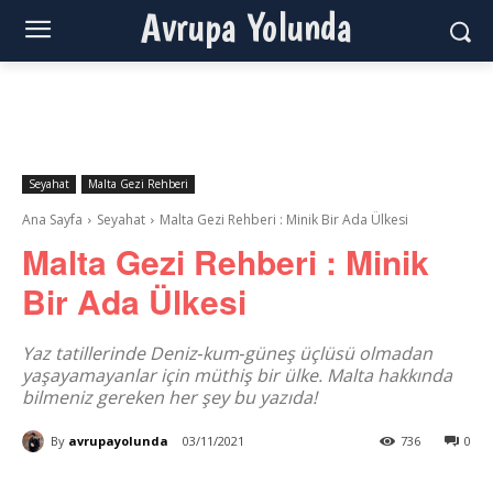
Avrupa Yolunda
Seyahat
Malta Gezi Rehberi
Ana Sayfa
Seyahat
Malta Gezi Rehberi : Minik Bir Ada Ülkesi
Malta Gezi Rehberi : Minik
Bir Ada Ülkesi
Yaz tatillerinde Deniz‑kum‑güneş üçlüsü olmadan
yaşayamayanlar için müthiş bir ülke. Malta hakkında
bilmeniz gereken her şey bu yazıda!
By
avrupayolunda
03/11/2021
736
0