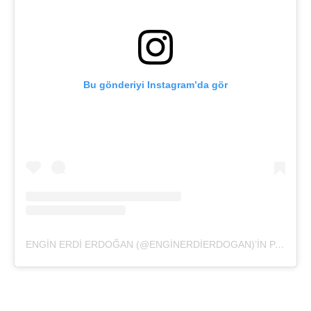
Bu gönderiyi Instagram’da gör
ENGIN ERDI ERDOĞAN (@ENGINERDIERDOGAN)’IN PAYLAŞTIĞI BIR GÖNDERI