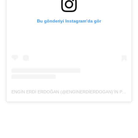
Bu gönderiyi Instagram’da gör
ENGIN ERDI ERDOĞAN (@ENGINERDIERDOGAN)’IN PAYLAŞTIĞI BIR GÖNDERI