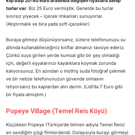
kişi başı 20‑40 euro arasında değişen fiyatlara sahip
turlar var
. Biz 25 Euro vermiştik. Genelde bu turlar
sınırsız yiyecek – içecek imkanları sunuyorlar.
(Atıştırmalık ve bira yada soft içecekler)
Buraya gitmeyi düşünüyorsanız, sizlere telefonunuzu su
altında kullanabileceğiniz kılıflar almanızı tavsiye ederiz.
Çünkü suya girilen yerde kumsal gibi bir şey olmadığı
için, değerli eşyalarınızı kayalıklara koymak zorunda
kalıyorsunuz. En azından o müthiş suda fotoğraf çekmek
ve bir nebze telefonunuzun güvende olmasını
istiyorsanız bu kaplardan alın derim. (Lidl’da 7 Euro gibi
bir fiyata almıştım.)
Popeye Village (Temel Reis Köyü)
Küçükken Popeye (Türkiye’de bilinen adıyla Temel Reis)
en sevdiğim çizgi filmlerdendi. Dolayısıyla burayı görmeyi