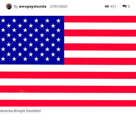
By
avrupayolunda
27/01/2023
417
0
Amerika Birleşik Devletleri