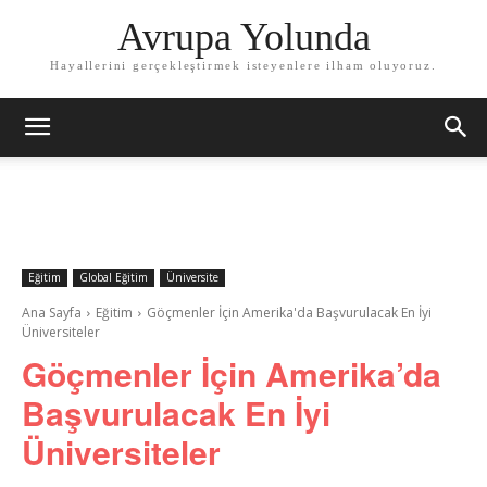
Avrupa Yolunda
Hayallerini gerçekleştirmek isteyenlere ilham oluyoruz.
Eğitim
Global Eğitim
Üniversite
Ana Sayfa
Eğitim
Göçmenler İçin Amerika'da Başvurulacak En İyi
Üniversiteler
Göçmenler İçin Amerika’da
Başvurulacak En İyi
Üniversiteler