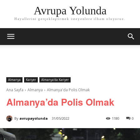
Avrupa Yolunda
Hayallerini gerçekleştirmek isteyenlere ilham oluyoruz.
Almanya
Kariyer
Almanya'da Kariyer
Ana Sayfa
Almanya
Almanya'da Polis Olmak
Almanya’da Polis Olmak
By
avrupayolunda
31/05/2022
1180
0