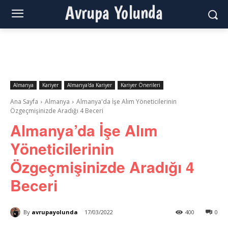
Avrupa Yolunda
Almanya
Kariyer
Almanya'da Kariyer
Kariyer Önerileri
Ana Sayfa
Almanya
Almanya'da İşe Alım Yöneticilerinin
Özgeçmişinizde Aradığı 4 Beceri
Almanya’da İşe Alım
Yöneticilerinin
Özgeçmişinizde Aradığı 4
Beceri
By
avrupayolunda
17/03/2022
400
0