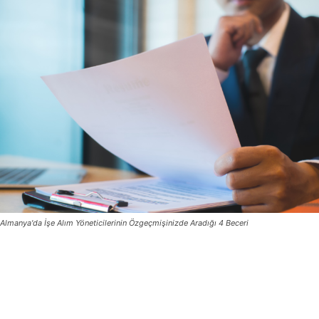
Almanya'da İşe Alım Yöneticilerinin Özgeçmişinizde Aradığı 4 Beceri