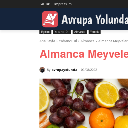
Gizlilik
Impressum
Avrupa Yolund
Eğitim
Yabancı Dil
Almanca
Yemek
Ana Sayfa
Yabancı Dil
Almanca
Almanca Meyveler 
Almanca Meyveler
By
avrupayolunda
09/08/2022