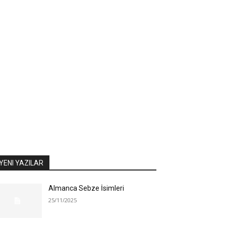
YENI YAZILAR
Almanca Sebze İsimleri
25/11/2025