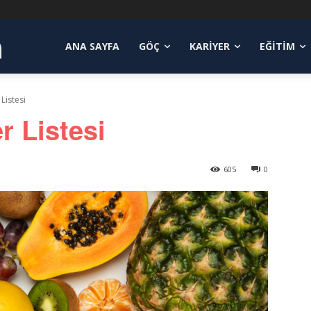
a
ANA SAYFA
GÖÇ
KARIYER
EĞITIM
Listesi
 Listesi
605
0