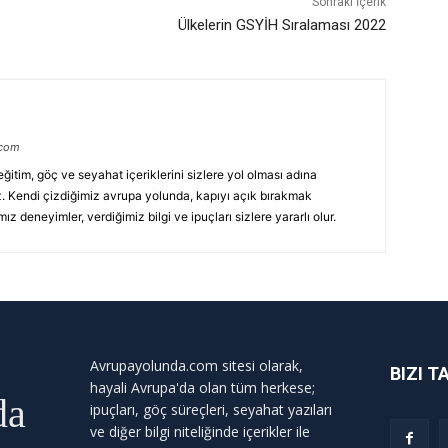
Sonraki İçerik
Ülkelerin GSYİH Sıralaması 2022
.com
ğitim, göç ve seyahat içeriklerini sizlere yol olması adına
. Kendi çizdiğimiz avrupa yolunda, kapıyı açık bırakmak
z deneyimler, verdiğimiz bilgi ve ipuçları sizlere yararlı olur.
Avrupayolunda.com sitesi olarak,
BIZI T
hayali Avrupa'da olan tüm herkese;
da
ipuçları, göç süreçleri, seyahat yazıları
ve diğer bilgi niteliğinde içerikler ile