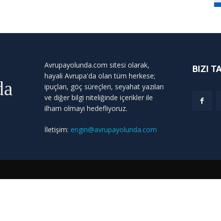
Avrupayolunda.com sitesi olarak,
BIZI T
hayali Avrupa'da olan tüm herkese;
da
ipuçları, göç süreçleri, seyahat yazıları
ve diğer bilgi niteliğinde içerikler ile
ilham olmayı hedefliyoruz.
İletişim:
engin@avrupayolunda.com