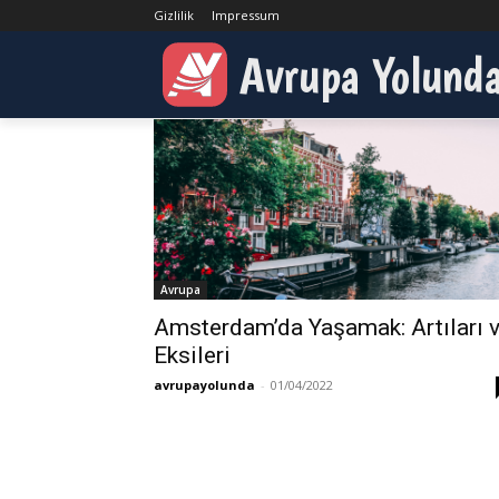
Gizlilik
Impressum
Etiketler
Amsterdam
Avrupa Yolund
Etiket:
Amsterdam
Avrupa
Amsterdam’da Yaşamak: Artıları 
Eksileri
avrupayolunda
-
01/04/2022