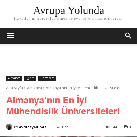
Avrupa Yolunda
Hayallerini gerçekleştirmek isteyenlere ilham oluyoruz.
Almanya
Eğitim
Üniversite
Ana Sayfa
Almanya
Almanya'nın En İyi Mühendislik Üniversiteleri
Almanya’nın En İyi
Mühendislik Üniversiteleri
By
avrupayolunda
10/04/2022
644
0