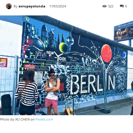
By
avrupayolunda
17/05/2024
522
0
Photo by XU CHEN on
Pexels.com