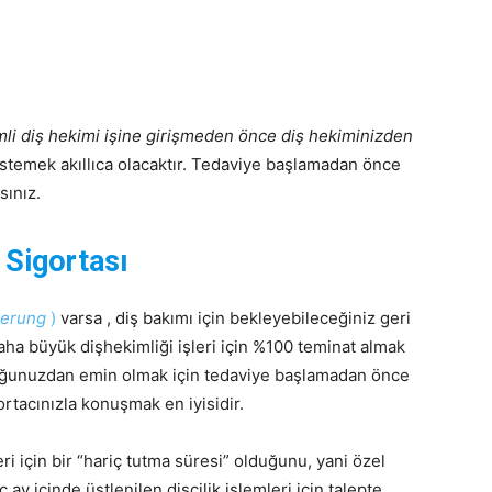
li diş hekimi işine girişmeden önce diş hekiminizden
istemek akıllıca olacaktır. Tedaviye başlamadan önce
sınız.
 Sigortası
herung
)
varsa , diş bakımı için bekleyebileceğiniz geri
aha büyük dişhekimliği işleri için %100 teminat almak
uğunuzdan emin olmak için tedaviye başlamadan önce
ortacınızla konuşmak en iyisidir.
ri için bir “hariç tutma süresi” olduğunu, yani özel
ç ay içinde üstlenilen dişçilik işlemleri için talepte