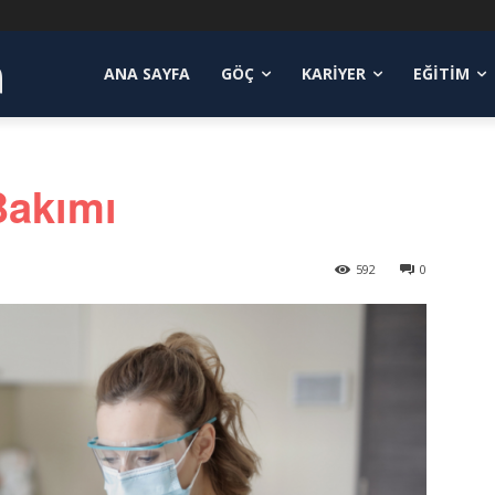
a
ANA SAYFA
GÖÇ
KARIYER
EĞITIM
Bakımı
592
0