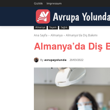
Gizlilik
Impressum
Avrupa Yolund
Almanya
Yaşam
Sağlık
Ana Sayfa
Almanya
Almanya'da Diş Bakımı
Almanya’da Diş 
By
avrupayolunda
20/03/2022