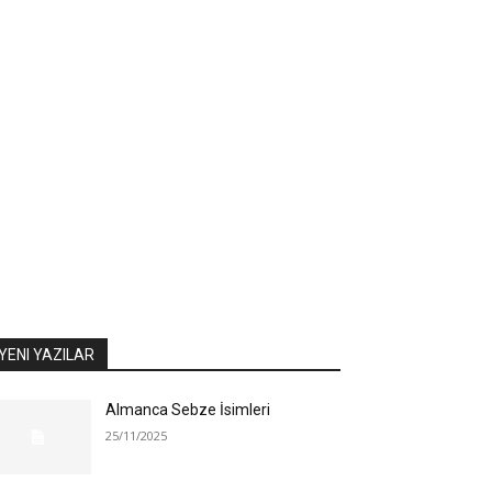
YENI YAZILAR
Almanca Sebze İsimleri
25/11/2025