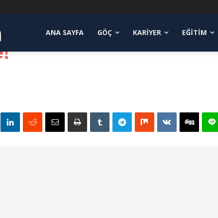
Article Title ...
a
ANA SAYFA
GÖÇ
KARIYER
EĞITIM
e!