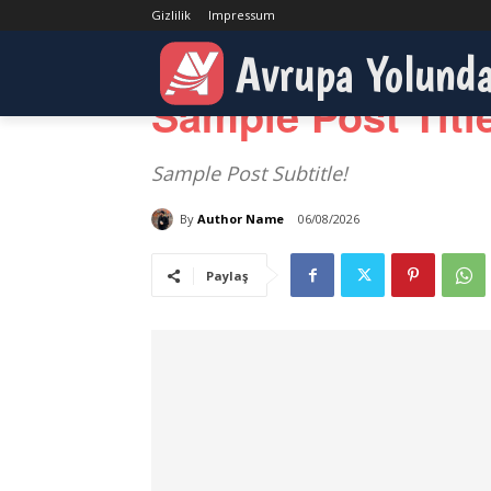
Gizlilik
Impressum
Ana Sayfa
Parent Category
Primary/Child Category
Avrupa Yolund
Category I
Category II
Category III
Sample Post Titl
Sample Post Subtitle!
By
Author Name
06/08/2026
Paylaş