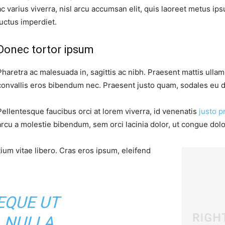
ac varius viverra, nisl arcu accumsan elit, quis laoreet metus ip
luctus imperdiet.
Donec tortor ipsum
Pharetra ac malesuada in, sagittis ac nibh. Praesent mattis ulla
convallis eros bibendum nec. Praesent justo quam, sodales eu dui
Pellentesque faucibus orci at lorem viverra, id venenatis
justo p
arcu a molestie bibendum, sem orci lacinia dolor, ut congue dolor
ium vitae libero. Cras eros ipsum, eleifend
EQUE UT
, NULLA