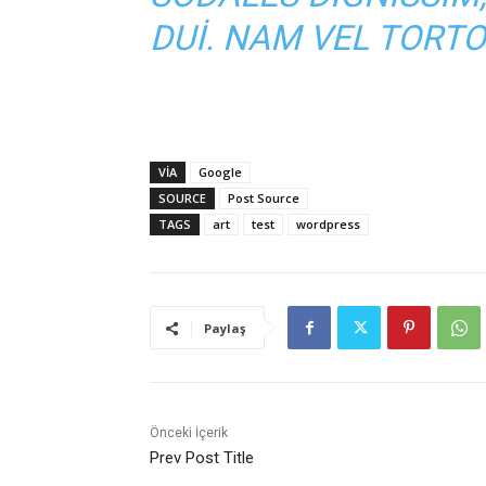
DUI. NAM VEL TORTO
VIA
Google
SOURCE
Post Source
TAGS
art
test
wordpress
Paylaş
Önceki İçerik
Prev Post Title