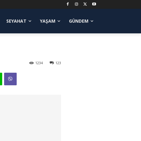
SEYAHAT
YAŞAM
GÜNDEM
1234
123